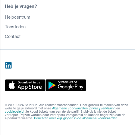
Heb je vragen?
Helpcentrum
Topsteden
Contact
© 2000-2026 StubHub. Alle rechten voorbehouden. Door gebruik te maken van deze
website ga je akkoord met onze
Algemene voorwaarden
,
privacyverklaring
en
cookiebeleid
. Je koopt tickets van een derde partij; StubHub is niet de ticket
verkoper. Prijzen worden door verkopers vastgesteld en kunnen hoger zijn dan de
afgedrukte waarde.
Berichten over wijzigingen in de algemene voorwaarden