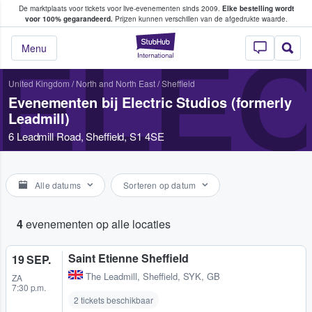
De marktplaats voor tickets voor live-evenementen sinds 2009.
Elke bestelling wordt
ans tickets kopen en verkopen
voor 100% gegarandeerd.
Prijzen kunnen verschillen van de afgedrukte waarde.
StubHub: waar fan
ELEC
Menu
United Kingdom
/
North and North East
/
Sheffield
Evenementen bij Electric Studios (formerly
Leadmill)
6 Leadmill Road, Sheffield, S1 4SE
Alle datums
Sorteren op datum
4
evenementen op alle locaties
Saint Etienne Sheffield
19 SEP.
The Leadmill
,
Sheffield, SYK, GB
ZA
7:30 p.m.
2 tickets beschikbaar