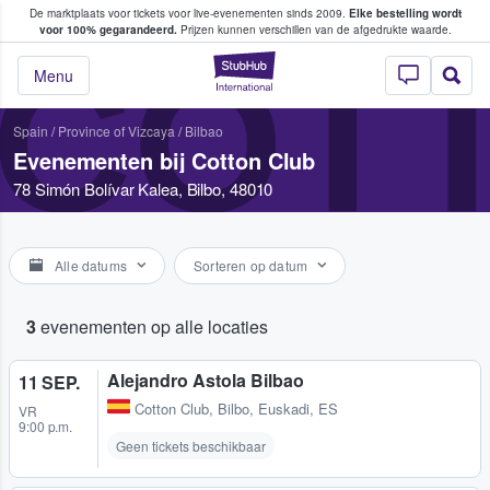
De marktplaats voor tickets voor live-evenementen sinds 2009.
Elke bestelling wordt
ans tickets kopen en verkopen
voor 100% gegarandeerd.
Prijzen kunnen verschillen van de afgedrukte waarde.
COT
StubHub: waar fan
Menu
Spain
/
Province of Vizcaya
/
Bilbao
Evenementen bij Cotton Club
78 Simón Bolívar Kalea, Bilbo, 48010
Alle datums
Sorteren op datum
3
evenementen op alle locaties
Alejandro Astola Bilbao
11 SEP.
Cotton Club
,
Bilbo, Euskadi, ES
VR
9:00 p.m.
Geen tickets beschikbaar