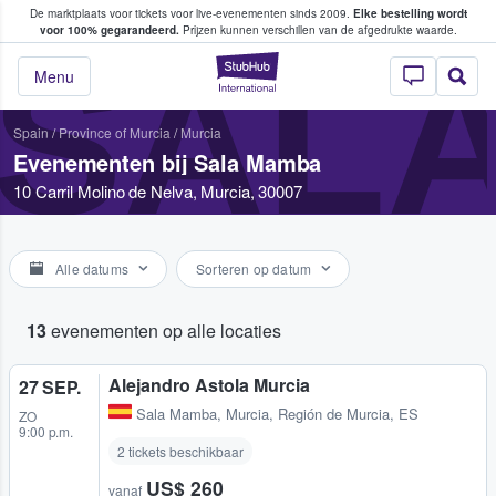
De marktplaats voor tickets voor live-evenementen sinds 2009.
Elke bestelling wordt
ans tickets kopen en verkopen
voor 100% gegarandeerd.
Prijzen kunnen verschillen van de afgedrukte waarde.
SAL
StubHub: waar fan
Menu
Spain
/
Province of Murcia
/
Murcia
Evenementen bij Sala Mamba
10 Carril Molino de Nelva, Murcia, 30007
Alle datums
Sorteren op datum
13
evenementen op alle locaties
Alejandro Astola Murcia
27 SEP.
Sala Mamba
,
Murcia, Región de Murcia, ES
ZO
9:00 p.m.
2 tickets beschikbaar
US$ 260
vanaf