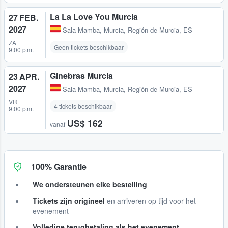
La La Love You Murcia
27 FEB.
2027
Sala Mamba
,
Murcia, Región de Murcia, ES
ZA
Geen tickets beschikbaar
9:00 p.m.
Ginebras Murcia
23 APR.
2027
Sala Mamba
,
Murcia, Región de Murcia, ES
VR
4 tickets beschikbaar
9:00 p.m.
US$ 162
vanaf
100% Garantie
We ondersteunen elke bestelling
Tickets zijn origineel
en arriveren op tijd voor het
evenement
Volledige terugbetaling als het evenement