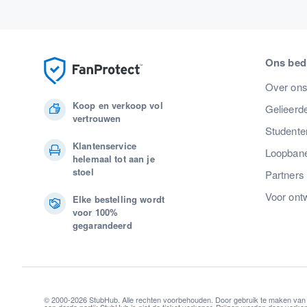
Ons bedr
Over on
Koop en verkoop vol
Gelieerde
vertrouwen
Studente
Klantenservice
Loopban
helemaal tot aan je
stoel
Partners
Voor ont
Elke bestelling wordt
voor 100%
gegarandeerd
© 2000-2026 StubHub. Alle rechten voorbehouden. Door gebruik te maken van