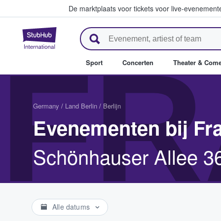
De marktplaats voor tickets voor live-evenemen
StubHub: waar fans tickets ko
FR
Sport
Concerten
Theater & Com
Germany
/
Land Berlin
/
Berlijn
Evenementen bij Fra
Schönhauser Allee 36
Alle datums