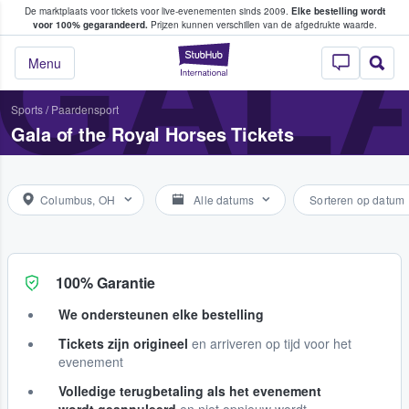
De marktplaats voor tickets voor live-evenementen sinds 2009.
Elke bestelling wordt
ans tickets kopen en verkopen
GALA
voor 100% gegarandeerd.
Prijzen kunnen verschillen van de afgedrukte waarde.
StubHub: waar fan
Menu
Sports
/
Paardensport
Gala of the Royal Horses Tickets
Columbus, OH
Alle datums
Sorteren op datum
100% Garantie
We ondersteunen elke bestelling
Tickets zijn origineel
en arriveren op tijd voor het
evenement
Volledige terugbetaling als het evenement