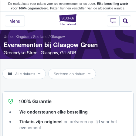
De marktplaats voor tickets voor live-evenementen sinds 2009.
Elke bestelling wordt
ans tickets kopen en verkopen
voor 100% gegarandeerd.
Prijzen kunnen verschillen van de afgedrukte waarde.
GLA
StubHub: waar fan
Menu
United Kingdom
/
Scotland
/
Glasgow
Evenementen bij Glasgow Green
Greendyke Street, Glasgow, G1 5DB
Alle datums
Sorteren op datum
100% Garantie
We ondersteunen elke bestelling
Tickets zijn origineel
en arriveren op tijd voor het
evenement