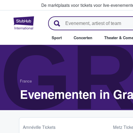
De marktplaats voor tickets voor live-evenemen
StubHub: waar fans tickets ko
GR
Sport
Concerten
Theater & Com
France
Evenementen in Gra
Amnéville Tickets
Metz Ticke