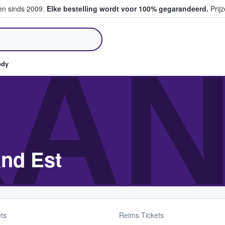
ten sinds 2009.
Elke bestelling wordt voor 100% gegarandeerd.
Prijz
pen en verkopen
AN
edy
nd Est
ts
Reims Tickets