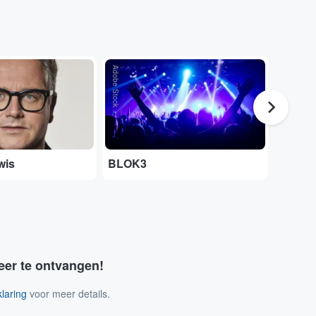
Adobe Stock
...
wis
BLOK3
Pictur
eer te ontvangen!
laring
voor meer details.