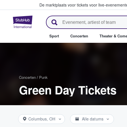
De marktplaats voor tickets voor live-evenemen
StubHub: waar fans tickets ko
Sport
Concerten
Theater & Com
Concerten
/
Punk
Green Day Tickets
Columbus, OH
Alle datums