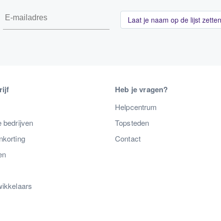
Laat je naam op de lijst zette
ijf
Heb je vragen?
s
Helpcentrum
 bedrijven
Topsteden
nkorting
Contact
en
wikkelaars