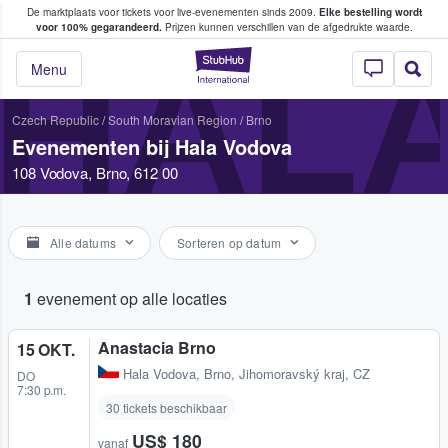
De marktplaats voor tickets voor live-evenementen sinds 2009.
Elke bestelling wordt
ans tickets kopen en verkopen
voor 100% gegarandeerd.
Prijzen kunnen verschillen van de afgedrukte waarde.
HALA
StubHub: waar fan
Menu
Czech Republic
/
South Moravian Region
/
Brno
Evenementen bij Hala Vodova
108 Vodova, Brno, 612 00
Alle datums
Sorteren op datum
1
evenement op alle locaties
Anastacia Brno
15 OKT.
Hala Vodova
,
Brno, Jihomoravský kraj, CZ
DO
7:30 p.m.
30 tickets beschikbaar
US$ 180
vanaf