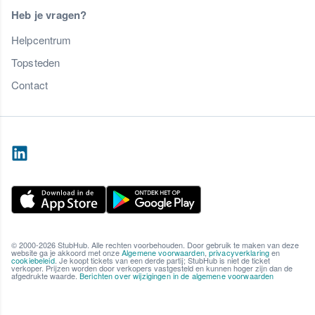
Heb je vragen?
Helpcentrum
Topsteden
Contact
© 2000-2026 StubHub. Alle rechten voorbehouden. Door gebruik te maken van deze
website ga je akkoord met onze
Algemene voorwaarden
,
privacyverklaring
en
cookiebeleid
. Je koopt tickets van een derde partij; StubHub is niet de ticket
verkoper. Prijzen worden door verkopers vastgesteld en kunnen hoger zijn dan de
afgedrukte waarde.
Berichten over wijzigingen in de algemene voorwaarden