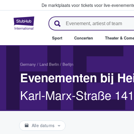
De marktplaats voor tickets voor live-evenemen
StubHub: waar fans tickets ko
HE
Sport
Concerten
Theater & Com
Germany
/
Land Berlin
/
Berlijn
Evenementen bij He
Karl-Marx-Straße 141
Alle datums