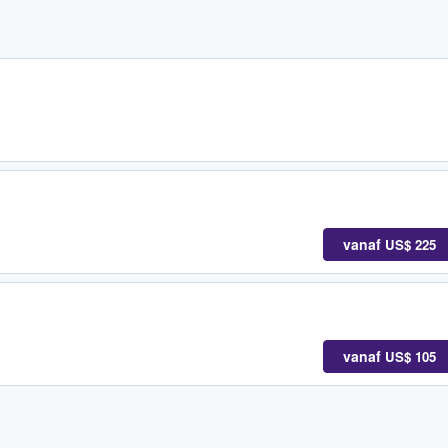
vanaf
US$ 225
vanaf
US$ 105