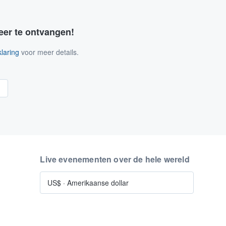
eer te ontvangen!
laring
voor meer details.
n
Live evenementen over de hele wereld
US$
·
Amerikaanse dollar