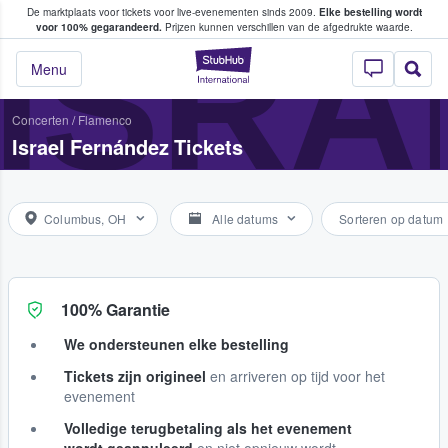
De marktplaats voor tickets voor live-evenementen sinds 2009.
Elke bestelling wordt
ans tickets kopen en verkopen
ISRA
voor 100% gegarandeerd.
Prijzen kunnen verschillen van de afgedrukte waarde.
StubHub: waar fan
Menu
Concerten
/
Flamenco
Israel Fernández Tickets
Columbus, OH
Alle datums
Sorteren op datum
100% Garantie
We ondersteunen elke bestelling
Tickets zijn origineel
en arriveren op tijd voor het
evenement
Volledige terugbetaling als het evenement