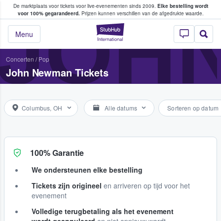
De marktplaats voor tickets voor live-evenementen sinds 2009.
Elke bestelling wordt
ans tickets kopen en verkopen
JOH
voor 100% gegarandeerd.
Prijzen kunnen verschillen van de afgedrukte waarde.
StubHub: waar fan
Menu
Concerten
/
Pop
John Newman Tickets
Columbus, OH
Alle datums
Sorteren op datum
100% Garantie
We ondersteunen elke bestelling
Tickets zijn origineel
en arriveren op tijd voor het
evenement
Volledige terugbetaling als het evenement