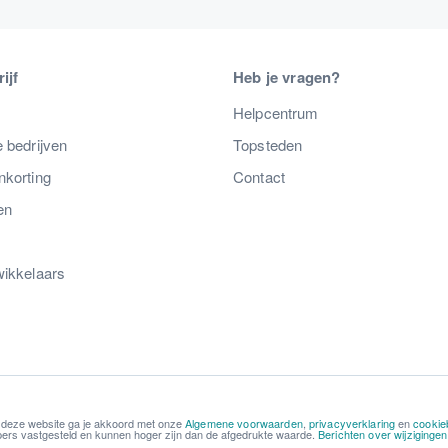
ijf
Heb je vragen?
s
Helpcentrum
 bedrijven
Topsteden
nkorting
Contact
en
wikkelaars
 deze website ga je akkoord met onze
Algemene voorwaarden
,
privacyverklaring
en
cookie
kopers vastgesteld en kunnen hoger zijn dan de afgedrukte waarde.
Berichten over wijziginge