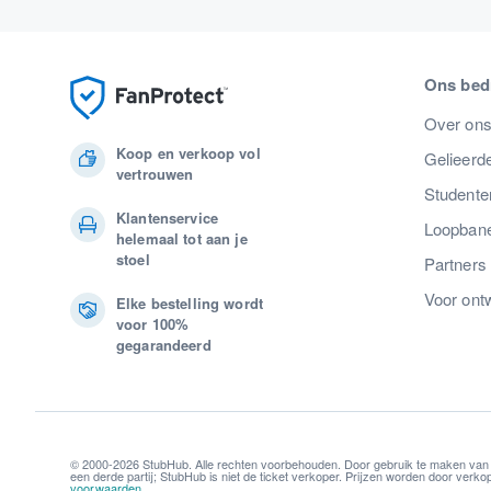
Ons bedr
Over on
Koop en verkoop vol
Gelieerde
vertrouwen
Studente
Klantenservice
Loopban
helemaal tot aan je
stoel
Partners
Voor ont
Elke bestelling wordt
voor 100%
gegarandeerd
© 2000-2026 StubHub. Alle rechten voorbehouden. Door gebruik te maken van
een derde partij; StubHub is niet de ticket verkoper. Prijzen worden door ver
voorwaarden