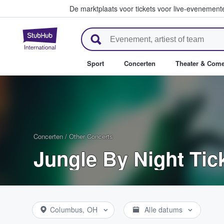
De marktplaats voor tickets voor live-evenemen
StubHub: waar fans tickets ko
Sport
Concerten
Theater & Com
Concerten
/
Other Concerts
Jungle By Night Tic
Columbus, OH
Alle datums