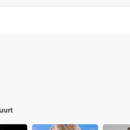
buurt
...
...