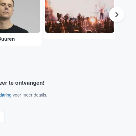
Adobe Stock
Adobe Stock
Buuren
DGTL
eer te ontvangen!
laring
voor meer details.
n