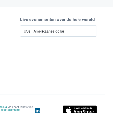
Live evenementen over de hele wereld
US$
·
Amerikaanse dollar
beleid
. Je koopt tickets van
n in de algemene