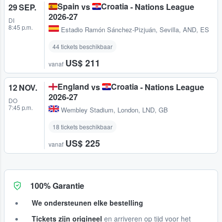
Spain
Croatia
vs
- Nations League
29 SEP.
2026-27
DI
8:45 p.m.
Estadio Ramón Sánchez-Pizjuán
,
Sevilla, AND, ES
44 tickets beschikbaar
US$ 211
vanaf
England
Croatia
vs
- Nations League
12 NOV.
2026-27
DO
7:45 p.m.
Wembley Stadium
,
London, LND, GB
18 tickets beschikbaar
US$ 225
vanaf
100% Garantie
We ondersteunen elke bestelling
Tickets zijn origineel
en arriveren op tijd voor het