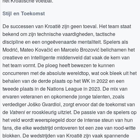
het Kroatische voetbal.
Stijl en Toekomst
De successen van Kroatië zijn geen toeval. Het team staat
bekend om zijn technische vaardigheden, tactische
discipline en een ongeëvenaarde mentaliteit. Spelers als
Modrić, Mateo Kovačić en Marcelo Brozović belichamen het
creatieve en intelligente middenveld dat vaak de kern van
het team vormt. De ploeg heeft bewezen te kunnen
concurreren met de absolute wereldtop, wat ook bleek uit het
behalen van de derde plaats op het WK in 2022 en een
tweede plaats in de Nations League in 2023. De mix van
ervaren veteranen en opkomende jonge talenten, zoals
verdediger Joško Gvardiol, zorgt ervoor dat de toekomst van
de
Vatreni
er rooskleurig uitziet. De passie van de spelers op
het veld wordt weerspiegeld door de intense steun van hun
fans, die elke wedstrijd omtoveren tot een zee van rood-witte
blokken. De wedstrijden van Kroatië zijn vaak spannende