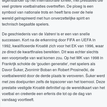
tegenstander op het internationale toneel, met prestaties die
veel grotere voetbalnaties overtreffen. De ploeg is een
symbool van nationale trots en heeft fans over de hele
wereld geïnspireerd met hun onverzettelijke spirit en
technisch begaafde spelers.
De geschiedenis van de
Vatreni
is er een van snelle
successen. Kort na de erkenning door FIFA en UEFA in
1992, kwalificeerde Kroatië zich voor het EK van 1996, waar
ze direct de kwartfinales bereikten. Dit was echter slechts
een voorproefje van wat komen zou. Op het WK van 1998 in
Frankrijk schokte de 'gouden generatie', met spelers als
Davor Šuker, Zvonimir Boban en Robert Prosinečki, de
voetbalwereld door de derde plaats te veroveren. Šuker werd
met zes doelpunten zelfs de topscorer van het toernooi. Deze
prestatie vestigde Kroatië definitief op de wereldkaart van het
voetbal en creëerde een erfenis die tot op de dag van
vandaag voortleeft.