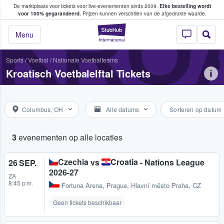
De marktplaats voor tickets voor live-evenementen sinds 2009.
Elke bestelling wordt
ans tickets kopen en verkopen
KROA
voor 100% gegarandeerd.
Prijzen kunnen verschillen van de afgedrukte waarde.
StubHub: waar fan
Menu
Sports
/
Voetbal
/
Nationale Voetbalteams
Kroatisch Voetbalelftal Tickets
Columbus, OH
Alle datums
Sorteren op datum
3
evenementen op alle locaties
Czechia
Croatia
vs
- Nations League
26 SEP.
2026-27
ZA
8:45 p.m.
Fortuna Arena
,
Prague, Hlavní město Praha, CZ
Geen tickets beschikbaar