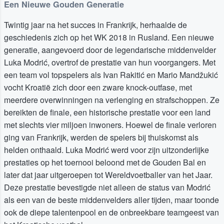
Een Nieuwe Gouden Generatie
Twintig jaar na het succes in Frankrijk, herhaalde de
geschiedenis zich op het WK 2018 in Rusland. Een nieuwe
generatie, aangevoerd door de legendarische middenvelder
Luka Modrić, overtrof de prestatie van hun voorgangers. Met
een team vol topspelers als Ivan Rakitić en Mario Mandžukić
vocht Kroatië zich door een zware knock-outfase, met
meerdere overwinningen na verlenging en strafschoppen. Ze
bereikten de finale, een historische prestatie voor een land
met slechts vier miljoen inwoners. Hoewel de finale verloren
ging van Frankrijk, werden de spelers bij thuiskomst als
helden onthaald. Luka Modrić werd voor zijn uitzonderlijke
prestaties op het toernooi beloond met de Gouden Bal en
later dat jaar uitgeroepen tot Wereldvoetballer van het Jaar.
Deze prestatie bevestigde niet alleen de status van Modrić
als een van de beste middenvelders aller tijden, maar toonde
ook de diepe talentenpool en de onbreekbare teamgeest van