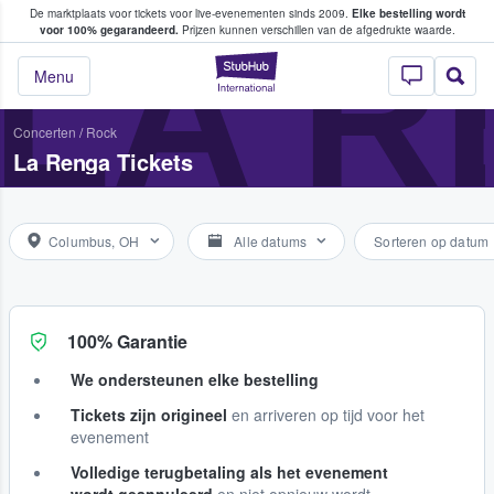
De marktplaats voor tickets voor live-evenementen sinds 2009.
Elke bestelling wordt
ans tickets kopen en verkopen
LA 
voor 100% gegarandeerd.
Prijzen kunnen verschillen van de afgedrukte waarde.
StubHub: waar fan
Menu
Concerten
/
Rock
La Renga Tickets
Columbus, OH
Alle datums
Sorteren op datum
100% Garantie
We ondersteunen elke bestelling
Tickets zijn origineel
en arriveren op tijd voor het
evenement
Volledige terugbetaling als het evenement