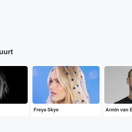
buurt
...
...
Freya Skye
Armin van 