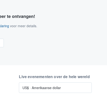
eer te ontvangen!
laring
voor meer details.
n
Live evenementen over de hele wereld
US$
·
Amerikaanse dollar