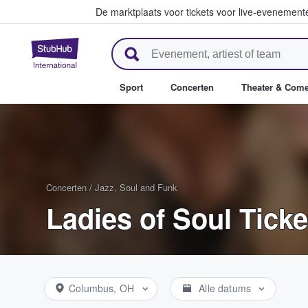
De marktplaats voor tickets voor live-evenemen
StubHub: waar fans tickets ko
Sport
Concerten
Theater & Com
Concerten
/
Jazz, Soul and Funk
Ladies of Soul Ticke
Columbus, OH
Alle datums