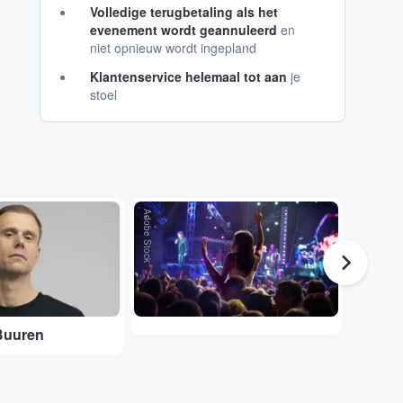
Volledige terugbetaling als het
evenement wordt geannuleerd
en
niet opnieuw wordt ingepland
Klantenservice helemaal tot aan
je
stoel
Adobe Stock
Adobe Stock
Buuren
DGTL