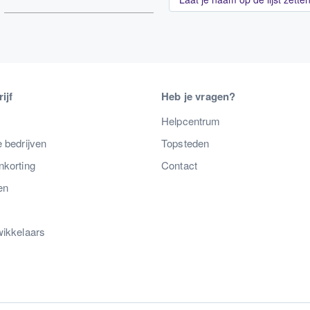
ijf
Heb je vragen?
s
Helpcentrum
 bedrijven
Topsteden
nkorting
Contact
en
wikkelaars