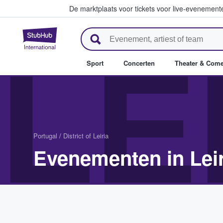
De marktplaats voor tickets voor live-evenemen
StubHub: waar fans tickets ko
LE
Sport
Concerten
Theater & Com
Portugal
/
District of Leiria
Evenementen in Leir