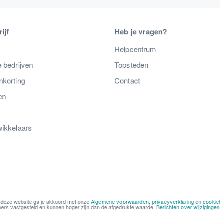
ijf
Heb je vragen?
s
Helpcentrum
 bedrijven
Topsteden
nkorting
Contact
en
wikkelaars
 deze website ga je akkoord met onze
Algemene voorwaarden
,
privacyverklaring
en
cookie
kopers vastgesteld en kunnen hoger zijn dan de afgedrukte waarde.
Berichten over wijziginge