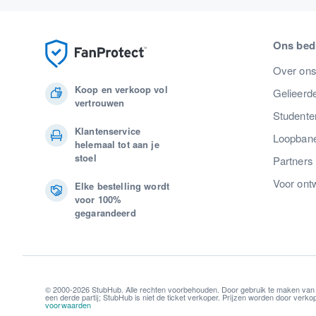
Ons bedr
Over on
Koop en verkoop vol
Gelieerde
vertrouwen
Studente
Klantenservice
Loopban
helemaal tot aan je
stoel
Partners
Voor ont
Elke bestelling wordt
voor 100%
gegarandeerd
© 2000-2026 StubHub. Alle rechten voorbehouden. Door gebruik te maken van
een derde partij; StubHub is niet de ticket verkoper. Prijzen worden door ver
voorwaarden