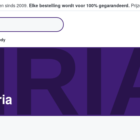
ten sinds 2009.
Elke bestelling wordt voor 100% gegarandeerd.
Prijz
pen en verkopen
IRI
edy
ia