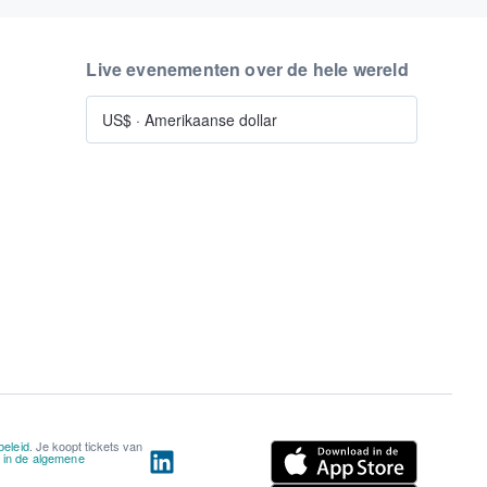
Live evenementen over de hele wereld
US$
·
Amerikaanse dollar
beleid
. Je koopt tickets van
n in de algemene