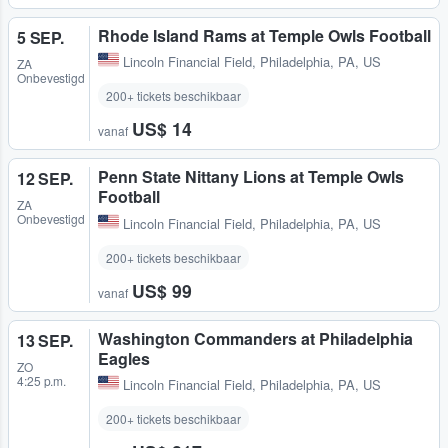
Rhode Island Rams at Temple Owls Football
5 SEP.
Lincoln Financial Field
,
Philadelphia, PA, US
ZA
Onbevestigd
200+ tickets beschikbaar
US$ 14
vanaf
Penn State Nittany Lions at Temple Owls
12 SEP.
Football
ZA
Onbevestigd
Lincoln Financial Field
,
Philadelphia, PA, US
200+ tickets beschikbaar
US$ 99
vanaf
Washington Commanders at Philadelphia
13 SEP.
Eagles
ZO
4:25 p.m.
Lincoln Financial Field
,
Philadelphia, PA, US
200+ tickets beschikbaar