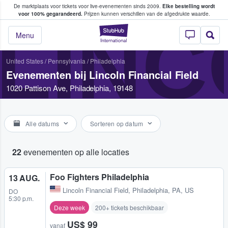
De marktplaats voor tickets voor live-evenementen sinds 2009.
Elke bestelling wordt
ans tickets kopen en verkopen
voor 100% gegarandeerd.
Prijzen kunnen verschillen van de afgedrukte waarde.
LINC
StubHub: waar fan
Menu
United States
/
Pennsylvania
/
Philadelphia
Evenementen bij Lincoln Financial Field
1020 Pattison Ave, Philadelphia, 19148
Alle datums
Sorteren op datum
22
evenementen op alle locaties
Foo Fighters Philadelphia
13 AUG.
Lincoln Financial Field
,
Philadelphia, PA, US
DO
5:30 p.m.
Deze week
200+ tickets beschikbaar
US$ 99
vanaf