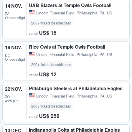
UAB Blazers at Temple Owls Football
14 NOV.
Lincoln Financial Field
,
Philadelphia, PA, US
ZA
Onbevestigd
200+ tickets beschikbaar
US$ 15
vanaf
Rice Owls at Temple Owls Football
19 NOV.
Lincoln Financial Field
,
Philadelphia, PA, US
DO
Onbevestigd
200+ tickets beschikbaar
US$ 12
vanaf
Pittsburgh Steelers at Philadelphia Eagles
22 NOV.
Lincoln Financial Field
,
Philadelphia, PA, US
ZO
4:25 p.m.
200+ tickets beschikbaar
US$ 259
vanaf
Indianapolis Colts at Philadelphia Eagles
13 DEC.