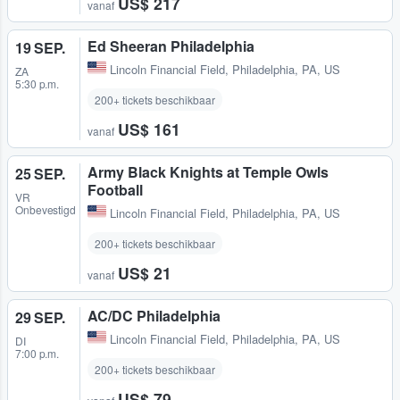
US$ 217
vanaf
Ed Sheeran Philadelphia
19 SEP.
Lincoln Financial Field
,
Philadelphia, PA, US
ZA
5:30 p.m.
200+ tickets beschikbaar
US$ 161
vanaf
Army Black Knights at Temple Owls
25 SEP.
Football
VR
Onbevestigd
Lincoln Financial Field
,
Philadelphia, PA, US
200+ tickets beschikbaar
US$ 21
vanaf
AC/DC Philadelphia
29 SEP.
Lincoln Financial Field
,
Philadelphia, PA, US
DI
7:00 p.m.
200+ tickets beschikbaar
US$ 79