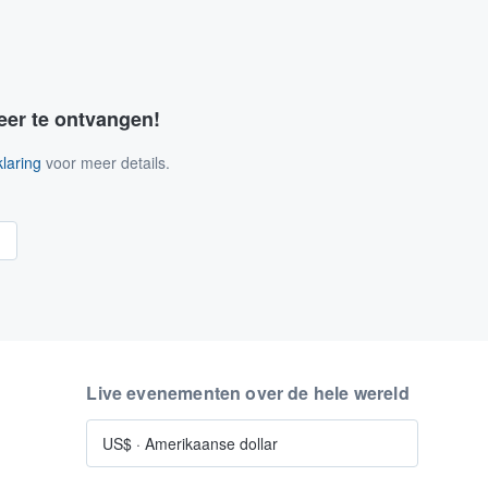
eer te ontvangen!
laring
voor meer details.
n
Live evenementen over de hele wereld
US$
·
Amerikaanse dollar