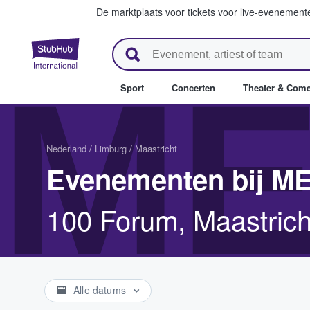
De marktplaats voor tickets voor live-evenemen
StubHub: waar fans tickets ko
ME
Sport
Concerten
Theater & Com
Nederland
/
Limburg
/
Maastricht
Evenementen bij M
100 Forum, Maastric
Alle datums