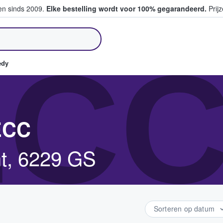
ten sinds 2009.
Elke bestelling wordt voor 100% gegarandeerd.
Prijz
pen en verkopen
CC
edy
ECC
ht, 6229 GS
Sorteren op datum