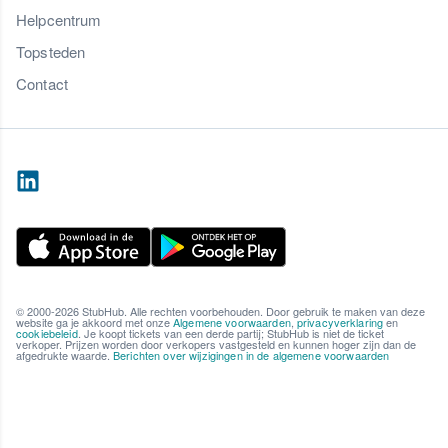
Helpcentrum
Topsteden
Contact
© 2000-2026 StubHub. Alle rechten voorbehouden. Door gebruik te maken van deze
website ga je akkoord met onze
Algemene voorwaarden
,
privacyverklaring
en
cookiebeleid
. Je koopt tickets van een derde partij; StubHub is niet de ticket
verkoper. Prijzen worden door verkopers vastgesteld en kunnen hoger zijn dan de
afgedrukte waarde.
Berichten over wijzigingen in de algemene voorwaarden