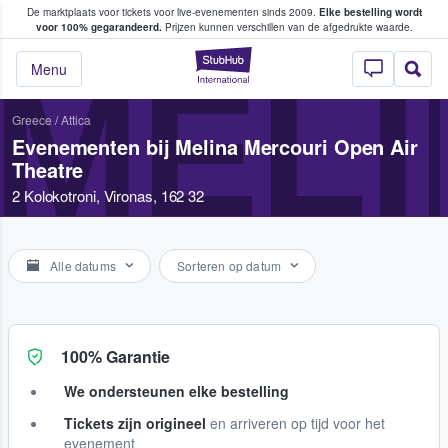
De marktplaats voor tickets voor live-evenementen sinds 2009.
Elke bestelling wordt
ans tickets kopen en verkopen
voor 100% gegarandeerd.
Prijzen kunnen verschillen van de afgedrukte waarde.
StubHub: waar fan
MELI
Menu
Greece
/
Attica
Evenementen bij Melina Mercouri Open Air
Theatre
2 Kolokotroni, Vironas, 162 32
Alle datums
Sorteren op datum
100% Garantie
We ondersteunen elke bestelling
Tickets zijn origineel
en arriveren op tijd voor het
evenement