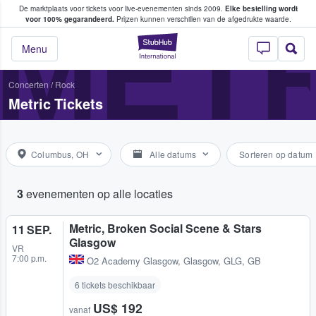
De marktplaats voor tickets voor live-evenementen sinds 2009.
Elke bestelling wordt
ans tickets kopen en verkopen
METR
voor 100% gegarandeerd.
Prijzen kunnen verschillen van de afgedrukte waarde.
StubHub: waar fan
Menu
Concerten
/
Rock
Metric Tickets
Columbus, OH
Alle datums
Sorteren op datum
3
evenementen op alle locaties
Metric, Broken Social Scene & Stars
11 SEP.
Glasgow
VR
7:00 p.m.
O2 Academy Glasgow
,
Glasgow, GLG, GB
6 tickets beschikbaar
US$ 192
vanaf