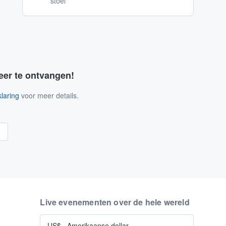
stoel
eer te ontvangen!
laring
voor meer details.
n
Live evenementen over de hele wereld
US$
·
Amerikaanse dollar