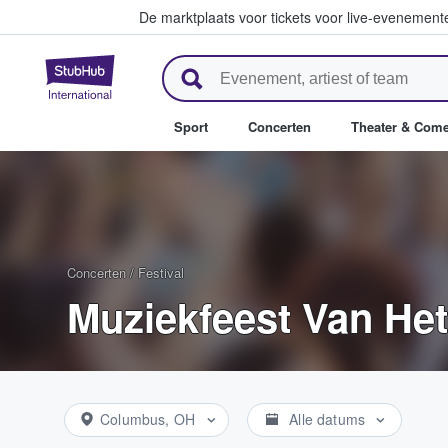
De marktplaats voor tickets voor live-evenemen
StubHub: waar fans tickets ko
Sport
Concerten
Theater & Com
Concerten
/
Festival
Muziekfeest Van Het
Columbus, OH
Alle datums