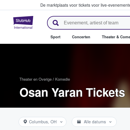
De marktplaats voor tickets voor live-evenemen
StubHub: waar fans tickets ko
Sport
Concerten
Theater & Com
Theater en Overige
/
Komedie
Osan Yaran Tickets
Columbus, OH
Alle datums