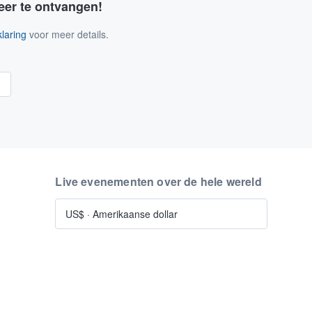
eer te ontvangen!
laring
voor meer details.
n
Live evenementen over de hele wereld
US$
·
Amerikaanse dollar