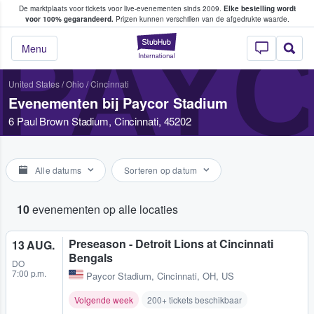
De marktplaats voor tickets voor live-evenementen sinds 2009.
Elke bestelling wordt
ans tickets kopen en verkopen
voor 100% gegarandeerd.
Prijzen kunnen verschillen van de afgedrukte waarde.
PAYC
StubHub: waar fan
Menu
United States
/
Ohio
/
Cincinnati
Evenementen bij Paycor Stadium
6 Paul Brown Stadium, Cincinnati, 45202
Alle datums
Sorteren op datum
10
evenementen op alle locaties
Preseason - Detroit Lions at Cincinnati
13 AUG.
Bengals
DO
7:00 p.m.
Paycor Stadium
,
Cincinnati, OH, US
Volgende week
200+ tickets beschikbaar