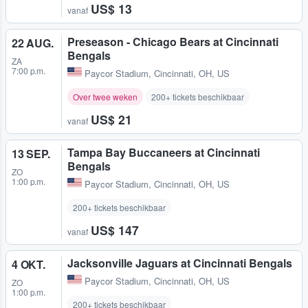
US$ 13
vanaf
Preseason - Chicago Bears at Cincinnati
22 AUG.
Bengals
ZA
7:00 p.m.
Paycor Stadium
,
Cincinnati, OH, US
Over twee weken
200+ tickets beschikbaar
US$ 21
vanaf
Tampa Bay Buccaneers at Cincinnati
13 SEP.
Bengals
ZO
1:00 p.m.
Paycor Stadium
,
Cincinnati, OH, US
200+ tickets beschikbaar
US$ 147
vanaf
Jacksonville Jaguars at Cincinnati Bengals
4 OKT.
Paycor Stadium
,
Cincinnati, OH, US
ZO
1:00 p.m.
200+ tickets beschikbaar