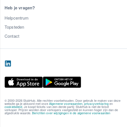
Heb je vragen?
Helpcentrum
Topsteden
Contact
© 2000-2026 StubHub. Alle rechten voorbehouden. Door gebruik te maken van deze
website ga je akkoord met onze
Algemene voorwaarden
,
privacyverklaring
en
cookiebeleid
. Je koopt tickets van een derde partij; StubHub is niet de ticket
verkoper. Prijzen worden door verkopers vastgesteld en kunnen hoger zijn dan de
afgedrukte waarde.
Berichten over wijzigingen in de algemene voorwaarden