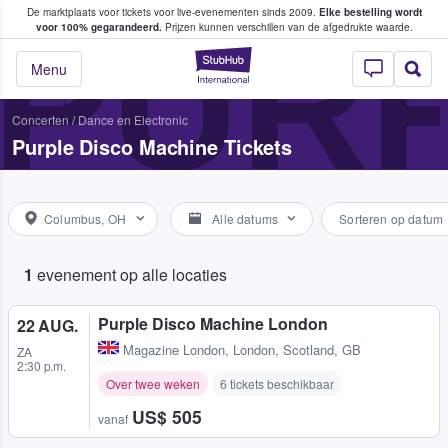
De marktplaats voor tickets voor live-evenementen sinds 2009.
Elke bestelling wordt
ans tickets kopen en verkopen
PURP
voor 100% gegarandeerd.
Prijzen kunnen verschillen van de afgedrukte waarde.
StubHub: waar fan
Menu
Concerten
/
Dance en Electronic
Purple Disco Machine Tickets
Columbus, OH
Alle datums
Sorteren op datum
1
evenement op alle locaties
Purple Disco Machine London
22 AUG.
Magazine London
,
London, Scotland, GB
ZA
2:30 p.m.
Over twee weken
6 tickets beschikbaar
US$ 505
vanaf