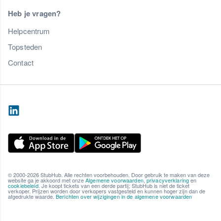
Heb je vragen?
Helpcentrum
Topsteden
Contact
© 2000-2026 StubHub. Alle rechten voorbehouden. Door gebruik te maken van deze
website ga je akkoord met onze
Algemene voorwaarden
,
privacyverklaring
en
cookiebeleid
. Je koopt tickets van een derde partij; StubHub is niet de ticket
verkoper. Prijzen worden door verkopers vastgesteld en kunnen hoger zijn dan de
afgedrukte waarde.
Berichten over wijzigingen in de algemene voorwaarden