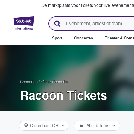
De marktplaats voor tickets voor live-evenemen
StubHub: waar fans tickets ko
Sport
Concerten
Theater & Com
Concerten
/
Other Concerts
Racoon Tickets
Columbus, OH
Alle datums