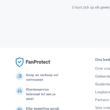
U kunt zich op elk gewe
Ons bedr
Over on
Koop en verkoop vol
Gelieerde
vertrouwen
Studente
Klantenservice
Loopban
helemaal tot aan je
stoel
Partners
Voor ont
Elke bestelling wordt