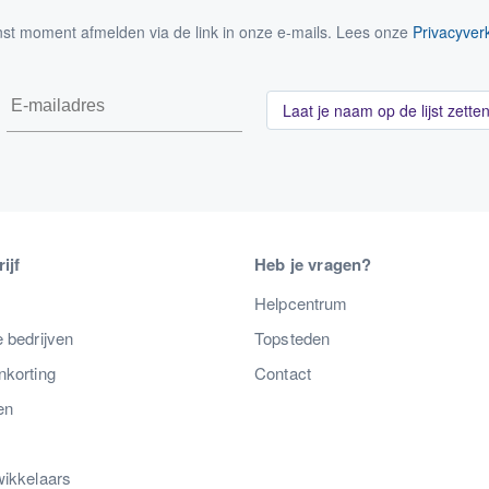
nst moment afmelden via de link in onze e-mails. Lees onze
Privacyverk
Laat je naam op de lijst zette
ijf
Heb je vragen?
s
Helpcentrum
 bedrijven
Topsteden
nkorting
Contact
en
wikkelaars