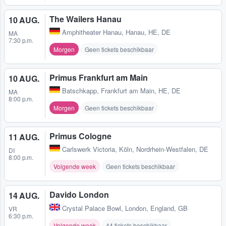
The Wailers Hanau
10 AUG.
Amphitheater Hanau
,
Hanau, HE, DE
MA
7:30 p.m.
Morgen
Geen tickets beschikbaar
Primus Frankfurt am Main
10 AUG.
Batschkapp
,
Frankfurt am Main, HE, DE
MA
8:00 p.m.
Morgen
Geen tickets beschikbaar
Primus Cologne
11 AUG.
Carlswerk Victoria
,
Köln, Nordrhein-Westfalen, DE
DI
8:00 p.m.
Volgende week
Geen tickets beschikbaar
Davido London
14 AUG.
Crystal Palace Bowl
,
London, England, GB
VR
6:30 p.m.
Volgende week
44 tickets beschikbaar