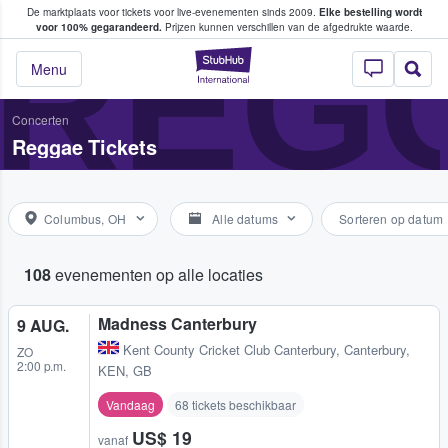
De marktplaats voor tickets voor live-evenementen sinds 2009.
Elke bestelling wordt
ans tickets kopen en verkopen
REG
voor 100% gegarandeerd.
Prijzen kunnen verschillen van de afgedrukte waarde.
StubHub: waar fan
Menu
Concerten
Reggae Tickets
Columbus, OH
Alle datums
Sorteren op datum
108
evenementen op alle locaties
Madness Canterbury
9 AUG.
Kent County Cricket Club Canterbury
,
Canterbury,
ZO
2:00 p.m.
KEN, GB
Vandaag
68 tickets beschikbaar
US$ 19
vanaf