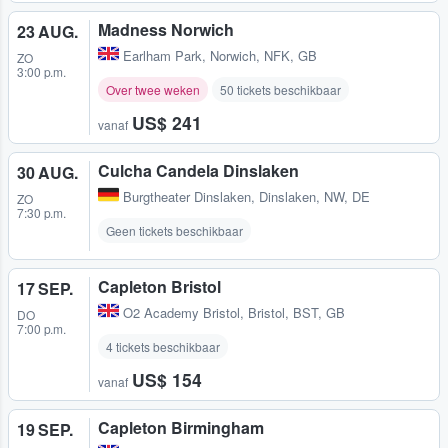
Madness Norwich
23 AUG.
Earlham Park
,
Norwich, NFK, GB
ZO
3:00 p.m.
Over twee weken
50 tickets beschikbaar
US$ 241
vanaf
Culcha Candela Dinslaken
30 AUG.
Burgtheater Dinslaken
,
Dinslaken, NW, DE
ZO
7:30 p.m.
Geen tickets beschikbaar
Capleton Bristol
17 SEP.
O2 Academy Bristol
,
Bristol, BST, GB
DO
7:00 p.m.
4 tickets beschikbaar
US$ 154
vanaf
Capleton Birmingham
19 SEP.