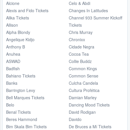
Alcione
Celo & Abdi
Alexis and Fido Tickets
Changes In Latitudes
Alika Tickets
Channel 933 Summer Kickoff
Allison
Tickets
Alpha Blondy
Chris Murray
Angelique Kidjo
Chronixx
Anthony B
Cidade Negra
Anuhea
Cocoa Tea
ASWAD
Collie Buddz
Badfish
Common Kings
Bahiano Tickets
Common Sense
Banks
Culcha Candela
Barrington Levy
Cultura Profética
Bell Marques Tickets
Damian Marley
Belo
Dancing Mood Tickets
Benal Tickets
David Rodigan
Beres Hammond
Davido
Bim Skala Bim Tickets
De Bruces a Mí Tickets