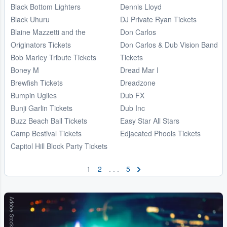
Black Bottom Lighters
Dennis Lloyd
Black Uhuru
DJ Private Ryan Tickets
Blaine Mazzetti and the
Don Carlos
Originators Tickets
Don Carlos & Dub Vision Band
Bob Marley Tribute Tickets
Tickets
Boney M
Dread Mar I
Brewfish Tickets
Dreadzone
Bumpin Uglies
Dub FX
Bunji Garlin Tickets
Dub Inc
Buzz Beach Ball Tickets
Easy Star All Stars
Camp Bestival Tickets
Edjacated Phools Tickets
Capitol Hill Block Party Tickets
1
2
. . .
5
Adobe Stock