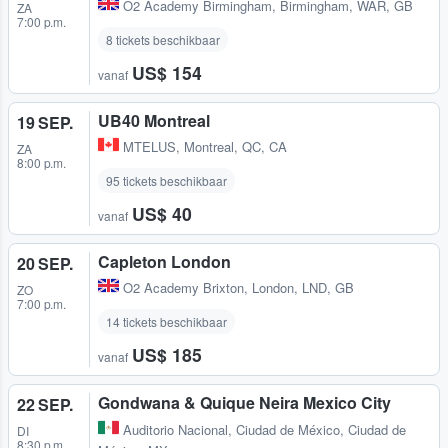
O2 Academy Birmingham
,
Birmingham, WAR, GB
ZA
7:00 p.m.
8 tickets beschikbaar
US$ 154
vanaf
UB40 Montreal
19 SEP.
MTELUS
,
Montreal, QC, CA
ZA
8:00 p.m.
95 tickets beschikbaar
US$ 40
vanaf
Capleton London
20 SEP.
O2 Academy Brixton
,
London, LND, GB
ZO
7:00 p.m.
14 tickets beschikbaar
US$ 185
vanaf
Gondwana & Quique Neira Mexico City
22 SEP.
Auditorio Nacional
,
Ciudad de México, Ciudad de
DI
8:30 p.m.