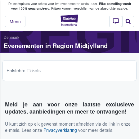
De marktplaats voor tickets voor live-evenementen sinds 2009.
Elke bestelling wordt
ans tickets kopen en verkopen
REGI
voor 100% gegarandeerd.
Prijzen kunnen verschillen van de afgedrukte waarde.
StubHub: waar fan
Menu
Denmark
Evenementen in Region Midtjylland
Holstebro Tickets
Meld je aan voor onze laatste exclusieve
updates, aanbiedingen en meer te ontvangen!
U kunt zich op elk gewenst moment afmelden via de link in onze
e-mails. Lees onze
Privacyverklaring
voor meer details.