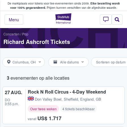
De marktplaats voor tickets voor live-evenementen sinds 2009.
Elke bestelling wordt
ans tickets kopen en verkopen
RIC
voor 100% gegarandeerd.
Prijzen kunnen verschillen van de afgedrukte waarde.
StubHub: waar fan
Menu
Concerten
/
Pop
Richard Ashcroft Tickets
Columbus, OH
Alle datums
Sorteren op datum
3
evenementen op alle locaties
Rock N Roll Circus - 4-Day Weekend
27 AUG.
Don Valley Bowl
,
Sheffield, England, GB
DO
3:55 p.m.
Over twee weken
4 tickets beschikbaar
US$ 1.717
vanaf