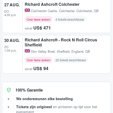
Richard Ashcroft Colchester
27 AUG.
Colchester Castle
,
Colchester, Colchester, GB
DO
4:00 p.m.
Over twee weken
4 tickets beschikbaar
US$ 471
vanaf
Richard Ashcroft - Rock N Roll Circus
30 AUG.
Sheffield
ZO
1:00 p.m.
Don Valley Bowl
,
Sheffield, England, GB
Over twee weken
22 tickets beschikbaar
US$ 94
vanaf
100% Garantie
We ondersteunen elke bestelling
Tickets zijn origineel
en arriveren op tijd voor het
evenement