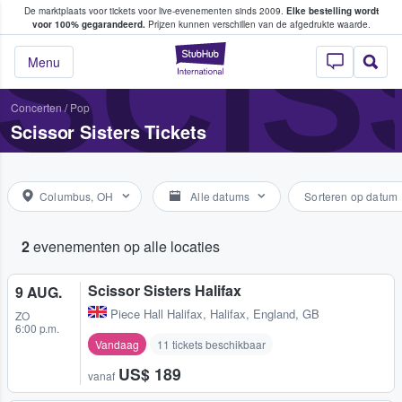
De marktplaats voor tickets voor live-evenementen sinds 2009.
Elke bestelling wordt
ans tickets kopen en verkopen
SCIS
voor 100% gegarandeerd.
Prijzen kunnen verschillen van de afgedrukte waarde.
StubHub: waar fan
Menu
Concerten
/
Pop
Scissor Sisters Tickets
Columbus, OH
Alle datums
Sorteren op datum
2
evenementen op alle locaties
Scissor Sisters Halifax
9 AUG.
Piece Hall Halifax
,
Halifax, England, GB
ZO
6:00 p.m.
Vandaag
11 tickets beschikbaar
US$ 189
vanaf