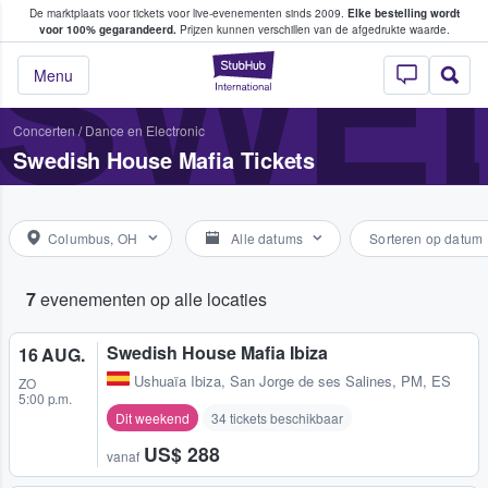
De marktplaats voor tickets voor live-evenementen sinds 2009.
Elke bestelling wordt
ans tickets kopen en verkopen
SWED
voor 100% gegarandeerd.
Prijzen kunnen verschillen van de afgedrukte waarde.
StubHub: waar fan
Menu
Concerten
/
Dance en Electronic
Swedish House Mafia Tickets
Columbus, OH
Alle datums
Sorteren op datum
7
evenementen op alle locaties
Swedish House Mafia Ibiza
16 AUG.
Ushuaïa Ibiza
,
San Jorge de ses Salines, PM, ES
ZO
5:00 p.m.
Dit weekend
34 tickets beschikbaar
US$ 288
vanaf