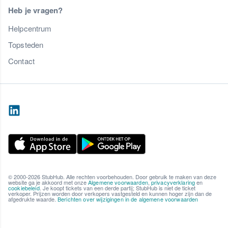
Heb je vragen?
Helpcentrum
Topsteden
Contact
© 2000-2026 StubHub. Alle rechten voorbehouden. Door gebruik te maken van deze
website ga je akkoord met onze
Algemene voorwaarden
,
privacyverklaring
en
cookiebeleid
. Je koopt tickets van een derde partij; StubHub is niet de ticket
verkoper. Prijzen worden door verkopers vastgesteld en kunnen hoger zijn dan de
afgedrukte waarde.
Berichten over wijzigingen in de algemene voorwaarden