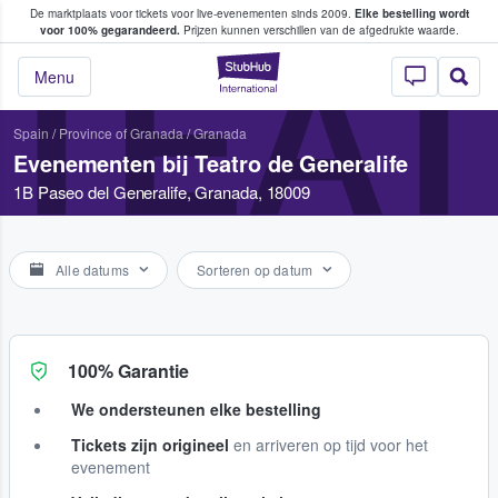
De marktplaats voor tickets voor live-evenementen sinds 2009.
Elke bestelling wordt
ans tickets kopen en verkopen
voor 100% gegarandeerd.
Prijzen kunnen verschillen van de afgedrukte waarde.
TEAT
StubHub: waar fan
Menu
Spain
/
Province of Granada
/
Granada
Evenementen bij Teatro de Generalife
1B Paseo del Generalife, Granada, 18009
Alle datums
Sorteren op datum
100% Garantie
We ondersteunen elke bestelling
Tickets zijn origineel
en arriveren op tijd voor het
evenement