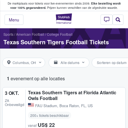
De marktplaats voor tickets voor live-evenementen sinds 2009.
Elke bestelling wordt
ans tickets kopen en verkopen
TEXA
voor 100% gegarandeerd.
Prijzen kunnen verschillen van de afgedrukte waarde.
StubHub: waar fan
Menu
Sports
/
American Football
/
College Football
Texas Southern Tigers Football Tickets
Columbus, OH
Alle datums
Sorteren op datum
1
evenement op alle locaties
Texas Southern Tigers at Florida Atlantic
3 OKT.
Owls Football
ZA
Onbevestigd
FAU Stadium
,
Boca Raton, FL, US
200+ tickets beschikbaar
US$ 22
vanaf