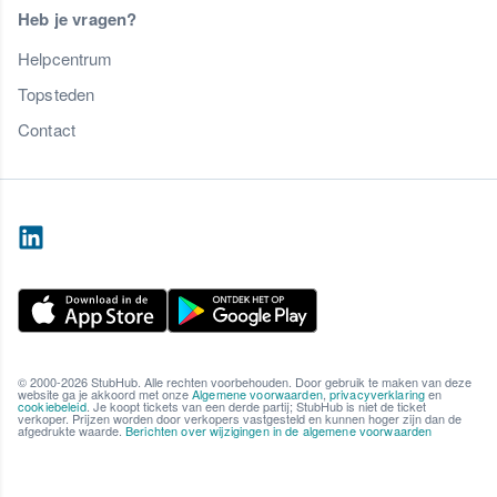
Heb je vragen?
Helpcentrum
Topsteden
Contact
© 2000-2026 StubHub. Alle rechten voorbehouden. Door gebruik te maken van deze
website ga je akkoord met onze
Algemene voorwaarden
,
privacyverklaring
en
cookiebeleid
. Je koopt tickets van een derde partij; StubHub is niet de ticket
verkoper. Prijzen worden door verkopers vastgesteld en kunnen hoger zijn dan de
afgedrukte waarde.
Berichten over wijzigingen in de algemene voorwaarden