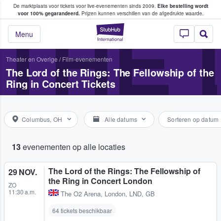
De marktplaats voor tickets voor live-evenementen sinds 2009.
Elke bestelling wordt
ans tickets kopen en verkopen
voor 100% gegarandeerd.
Prijzen kunnen verschillen van de afgedrukte waarde.
THE 
StubHub: waar fan
Menu
Theater en Overige
/
Film-evenementen
The Lord of the Rings: The Fellowship of the
Ring in Concert Tickets
Columbus, OH
Alle datums
Sorteren op datum
13
evenementen op alle locaties
The Lord of the Rings: The Fellowship of
29 NOV.
the Ring in Concert London
ZO
11:30 a.m.
The O2 Arena
,
London, LND, GB
64 tickets beschikbaar