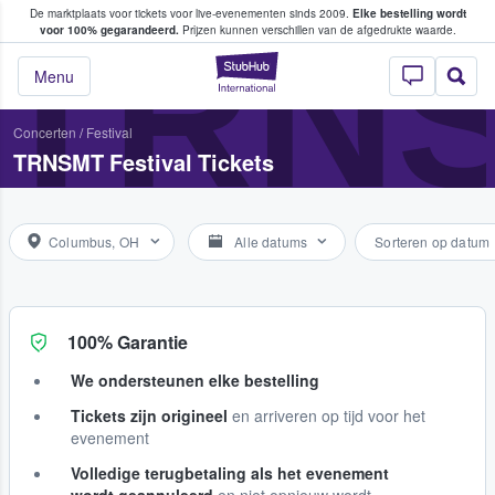
De marktplaats voor tickets voor live-evenementen sinds 2009.
Elke bestelling wordt
ans tickets kopen en verkopen
TRNS
voor 100% gegarandeerd.
Prijzen kunnen verschillen van de afgedrukte waarde.
StubHub: waar fan
Menu
Concerten
/
Festival
TRNSMT Festival Tickets
Columbus, OH
Alle datums
Sorteren op datum
100% Garantie
We ondersteunen elke bestelling
Tickets zijn origineel
en arriveren op tijd voor het
evenement
Volledige terugbetaling als het evenement