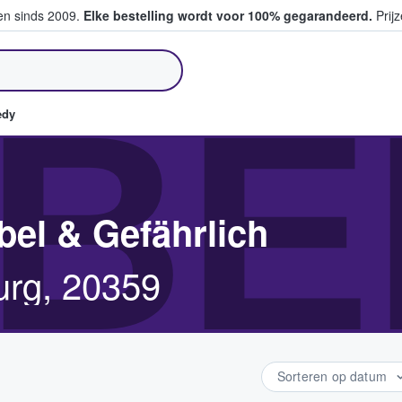
ten sinds 2009.
Elke bestelling wordt voor 100% gegarandeerd.
Prijz
pen en verkopen
BE
edy
el & Gefährlich
urg, 20359
Sorteren op datum