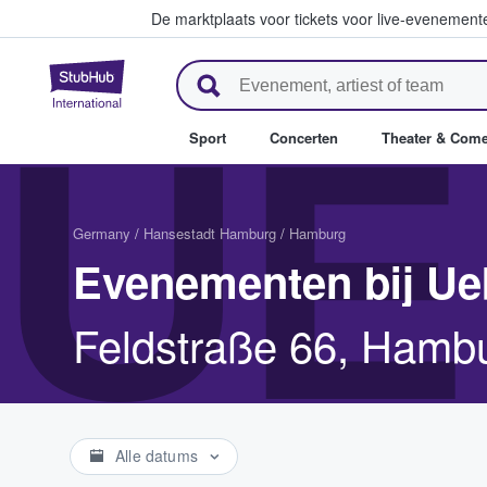
De marktplaats voor tickets voor live-evenemen
StubHub: waar fans tickets ko
UE
Sport
Concerten
Theater & Com
Germany
/
Hansestadt Hamburg
/
Hamburg
Evenementen bij Ueb
Feldstraße 66, Hamb
Alle datums