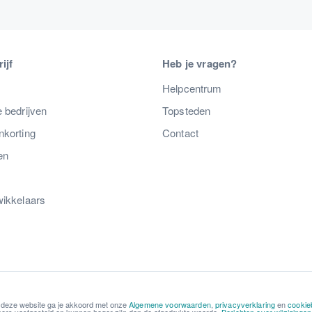
ijf
Heb je vragen?
s
Helpcentrum
 bedrijven
Topsteden
nkorting
Contact
en
wikkelaars
 deze website ga je akkoord met onze
Algemene voorwaarden
,
privacyverklaring
en
cookie