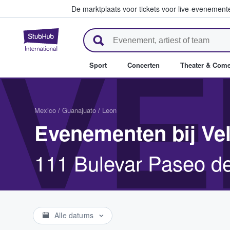
De marktplaats voor tickets voor live-evenemen
StubHub: waar fans tickets ko
VE
Sport
Concerten
Theater & Com
Mexico
/
Guanajuato
/
Leon
Evenementen bij Vel
111 Bulevar Paseo de
Alle datums