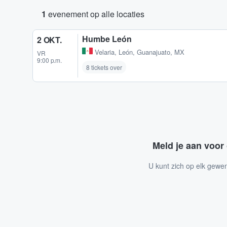
1
evenement op alle locaties
Humbe León
2 OKT.
Velaria
,
León, Guanajuato, MX
VR
9:00 p.m.
8 tickets over
Meld je aan voor
U kunt zich op elk gewe