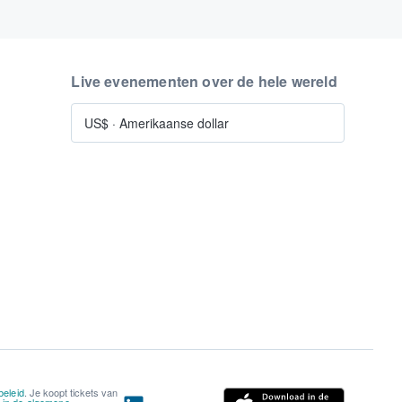
Live evenementen over de hele wereld
US$
·
Amerikaanse dollar
beleid
. Je koopt tickets van