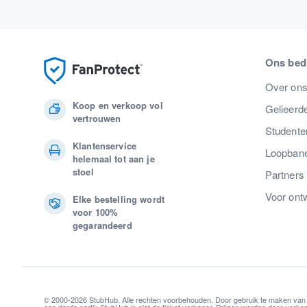
Ons bedr
Over on
Koop en verkoop vol
Gelieerde
vertrouwen
Studente
Klantenservice
Loopban
helemaal tot aan je
stoel
Partners
Voor ont
Elke bestelling wordt
voor 100%
gegarandeerd
© 2000-2026 StubHub. Alle rechten voorbehouden. Door gebruik te maken van