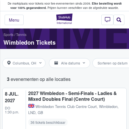
De marktplaats voor tickets voor live-evenementen sinds 2009.
Elke bestelling wordt
ans tickets kopen en verkopen
WIM
voor 100% gegarandeerd.
Prijzen kunnen verschillen van de afgedrukte waarde.
StubHub: waar fan
Menu
Sports
/
Tennis
Wimbledon Tickets
Columbus, OH
Alle datums
Sorteren op datum
3
evenementen op alle locaties
2027 Wimbledon - Semi-Finals - Ladies &
8 JUL.
Mixed Doubles Final (Centre Court)
2027
Wimbledon Tennis Club Centre Court
,
Wimbledon,
DO
1:30 p.m.
LND, GB
36 tickets beschikbaar