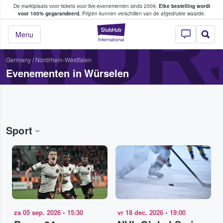
De marktplaats voor tickets voor live-evenementen sinds 2009.
Elke bestelling wordt
ans tickets kopen en verkopen
WÜR
voor 100% gegarandeerd.
Prijzen kunnen verschillen van de afgedrukte waarde.
StubHub: waar fan
Menu
Germany
/
Nordrhein-Westfalen
Evenementen in Würselen
Sport
za 05 sep. 2026
•
15:30
vr 18 dec. 2026
•
19:00