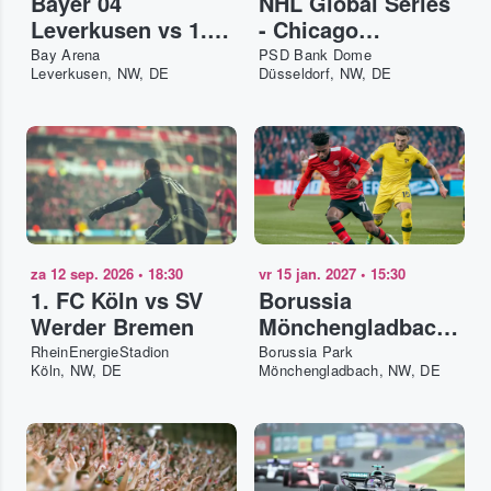
Bayer 04
NHL Global Series
Leverkusen vs 1.
- Chicago
FC Union Berlin
Blackhawks vs
Bay Arena
PSD Bank Dome
Leverkusen, NW, DE
Düsseldorf, NW, DE
Ottawa Senators
za 12 sep. 2026
•
18:30
vr 15 jan. 2027
•
15:30
1. FC Köln vs SV
Borussia
Werder Bremen
Mönchengladbach
vs 1. FC Union
RheinEnergieStadion
Borussia Park
Köln, NW, DE
Mönchengladbach, NW, DE
Berlin