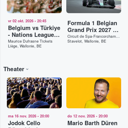
vr 02 okt. 2026
•
20:45
Formula 1 Belgian
Belgium vs Türkiye
Grand Prix 2027 -
- Nations League
3-Day Pass Tickets
Circuit de Spa-Francorchamps Tickets
2026-27 Tickets
Maurice Dufrasne Tickets
Stavelot, Wallonie, BE
Liège, Wallonie, BE
Theater
ma 16 nov. 2026
•
20:00
do 12 nov. 2026
•
20:00
Jodok Cello
Mario Barth Düren