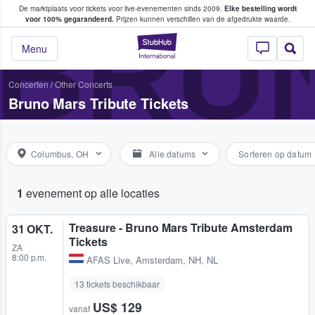
De marktplaats voor tickets voor live-evenementen sinds 2009.
Elke bestelling wordt
ans tickets kopen en verkopen
BRUN
voor 100% gegarandeerd.
Prijzen kunnen verschillen van de afgedrukte waarde.
StubHub: waar fan
Menu
Concerten
/
Other Concerts
Bruno Mars Tribute Tickets
Columbus, OH
Alle datums
Sorteren op datum
1
evenement op alle locaties
Treasure - Bruno Mars Tribute Amsterdam
31 OKT.
Tickets
ZA
8:00 p.m.
AFAS Live
,
Amsterdam, NH, NL
13 tickets beschikbaar
US$ 129
vanaf