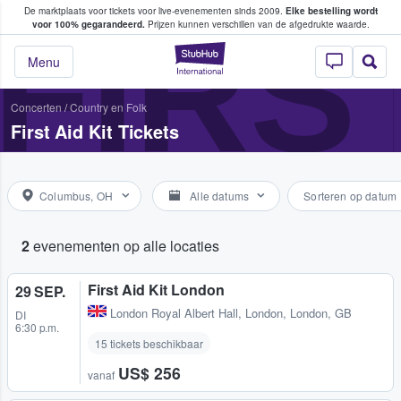
De marktplaats voor tickets voor live-evenementen sinds 2009.
Elke bestelling wordt
ans tickets kopen en verkopen
FIRS
voor 100% gegarandeerd.
Prijzen kunnen verschillen van de afgedrukte waarde.
StubHub: waar fan
Menu
Concerten
/
Country en Folk
First Aid Kit Tickets
Columbus, OH
Alle datums
Sorteren op datum
2
evenementen op alle locaties
First Aid Kit London
29 SEP.
London Royal Albert Hall
,
London, London, GB
DI
6:30 p.m.
15 tickets beschikbaar
US$ 256
vanaf