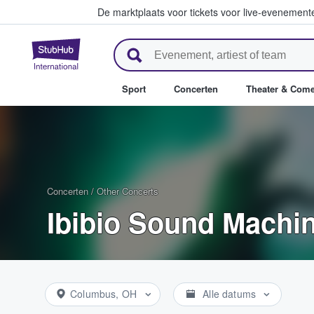
De marktplaats voor tickets voor live-evenemen
StubHub: waar fans tickets ko
Sport
Concerten
Theater & Com
Concerten
/
Other Concerts
Ibibio Sound Machin
Columbus, OH
Alle datums