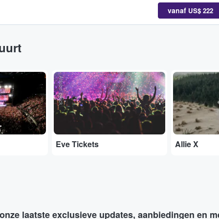
vanaf
US$ 222
buurt
Adobe Stock
...
Eve Tickets
Allie X
 onze laatste exclusieve updates, aanbiedingen en m