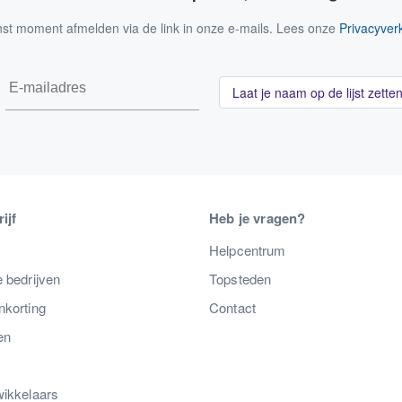
nst moment afmelden via de link in onze e-mails. Lees onze
Privacyverk
Laat je naam op de lijst zette
ijf
Heb je vragen?
s
Helpcentrum
 bedrijven
Topsteden
nkorting
Contact
en
wikkelaars