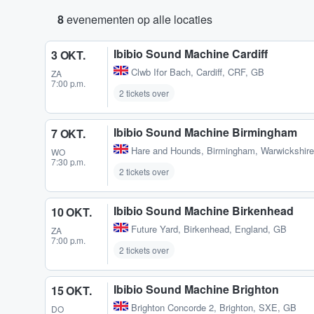
8
evenementen op alle locaties
Ibibio Sound Machine Cardiff
3 OKT.
Clwb Ifor Bach
,
Cardiff, CRF, GB
ZA
7:00 p.m.
2 tickets over
Ibibio Sound Machine Birmingham
7 OKT.
Hare and Hounds
,
Birmingham, Warwickshir
WO
7:30 p.m.
2 tickets over
Ibibio Sound Machine Birkenhead
10 OKT.
Future Yard
,
Birkenhead, England, GB
ZA
7:00 p.m.
2 tickets over
Ibibio Sound Machine Brighton
15 OKT.
Brighton Concorde 2
,
Brighton, SXE, GB
DO