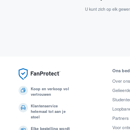
U kunt zich op elk gewe
Ons bedr
Over on
Koop en verkoop vol
Gelieerde
vertrouwen
Studente
Klantenservice
Loopban
helemaal tot aan je
stoel
Partners
Voor ont
Elke bestelling wordt