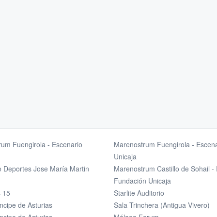
um Fuengirola - Escenario
Marenostrum Fuengirola - Escena
Unicaja
e Deportes Jose María Martin
Marenostrum Castillo de Sohail -
Fundación Unicaja
s 15
Starlite Auditorio
incipe de Asturias
Sala Trinchera (Antigua Vivero)