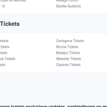
incipe de Asturias
Málaga Forum
s 15
Starlite Auditorio
 Tickets
ickets
Cartagena Tickets
ickets
Murcia Tickets
ckets
Badajoz Tickets
al Tickets
Albacete Tickets
kets
Caceres Tickets
 onze laatste exclusieve updates, aanbiedingen en m