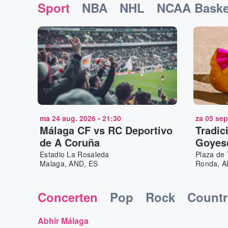
Sport
NBA
NHL
NCAA Baske
ma 24 aug. 2026
•
21:30
za 05 sep
Málaga CF vs RC Deportivo
Tradic
de A Coruña
Goyesc
Ventur
Estadio La Rosaleda
Plaza de
Malaga, AND, ES
Ronda, A
Puebl
Concerten
Pop
Rock
Countr
Abhir Málaga