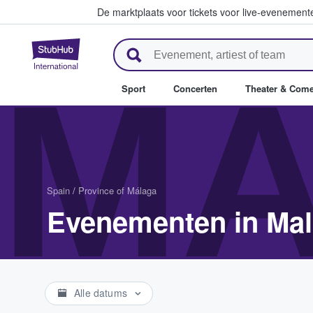
De marktplaats voor tickets voor live-evenemen
StubHub: waar fans tickets ko
MA
Sport
Concerten
Theater & Com
Spain
/
Province of Málaga
Evenementen in Ma
Alle datums