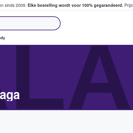
ten sinds 2009.
Elke bestelling wordt voor 100% gegarandeerd.
Prijz
pen en verkopen
LA
edy
laga