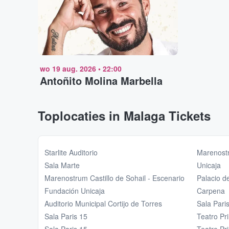
wo 19 aug. 2026
•
22:00
Antoñito Molina Marbella
Toplocaties in Malaga Tickets
Starlite Auditorio
Marenostr
Sala Marte
Unicaja
Marenostrum Castillo de Sohail - Escenario
Palacio d
Fundación Unicaja
Carpena
Auditorio Municipal Cortijo de Torres
Sala Pari
Sala Paris 15
Teatro Pr