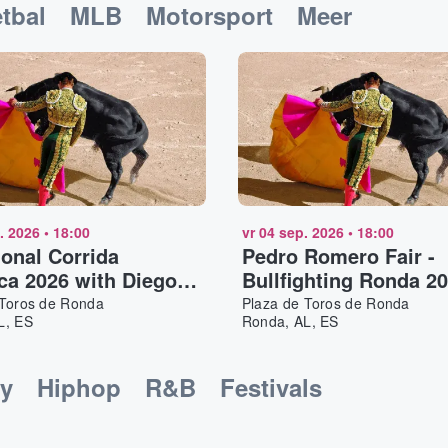
tbal
MLB
Motorsport
Meer
. 2026
•
18:00
vr 04 sep. 2026
•
18:00
ional Corrida
Pedro Romero Fair -
a 2026 with Diego
Bullfighting Ronda 20
a, Morante de la
Novillada sin picador
 Toros de Ronda
Plaza de Toros de Ronda
L, ES
Ronda, AL, ES
a and more
y
Hiphop
R&B
Festivals