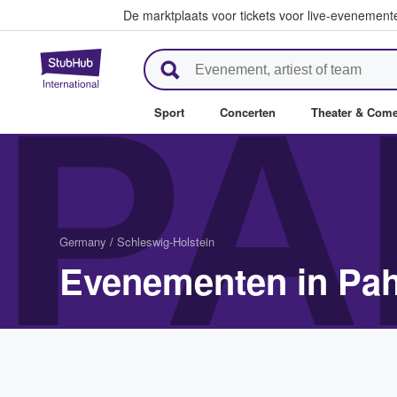
De marktplaats voor tickets voor live-evenemen
StubHub: waar fans tickets ko
PA
Sport
Concerten
Theater & Com
Germany
/
Schleswig-Holstein
Evenementen in Pah