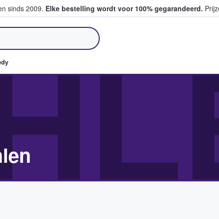
ten sinds 2009.
Elke bestelling wordt voor 100% gegarandeerd.
Prijz
pen en verkopen
HL
edy
len