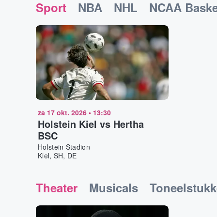
Sport
NBA
NHL
NCAA Baske
za 17 okt. 2026
•
13:30
Holstein Kiel vs Hertha
BSC
Holstein Stadion
Kiel, SH, DE
Theater
Musicals
Toneelstuk