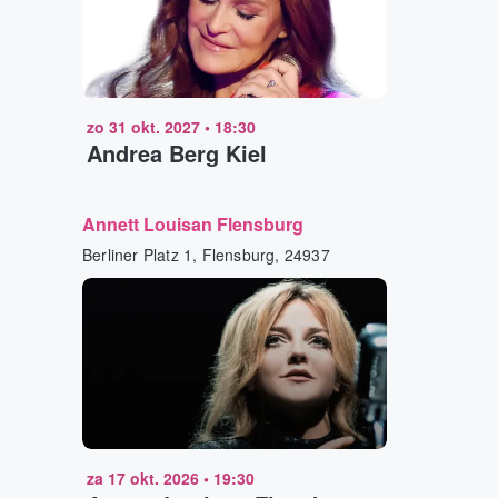
zo 31 okt. 2027
•
18:30
Andrea Berg Kiel
Annett Louisan Flensburg
Berliner Platz 1, Flensburg, 24937
za 17 okt. 2026
•
19:30