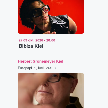
za 03 okt. 2026
•
20:00
Bibiza Kiel
Herbert Grönemeyer Kiel
Europapl. 1, Kiel, 24103