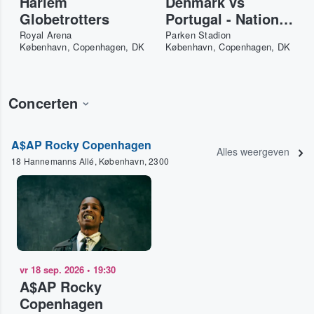
Harlem
Denmark vs
Globetrotters
Portugal - Nations
League 2026-27
Royal Arena
Parken Stadion
København, Copenhagen, DK
København, Copenhagen, DK
Concerten
A$AP Rocky Copenhagen
Alles weergeven
18 Hannemanns Allé, København, 2300
vr 18 sep. 2026
•
19:30
A$AP Rocky
Copenhagen