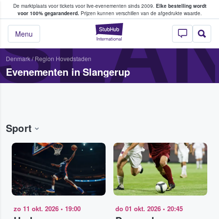
De marktplaats voor tickets voor live-evenementen sinds 2009.
Elke bestelling wordt
ans tickets kopen en verkopen
SLAN
voor 100% gegarandeerd.
Prijzen kunnen verschillen van de afgedrukte waarde.
StubHub: waar fan
Menu
Denmark
/
Region Hovedstaden
Evenementen in Slangerup
Sport
zo 11 okt. 2026
•
19:00
do 01 okt. 2026
•
20:45