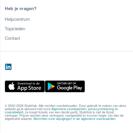
Heb je vragen?
Helpcentrum
Topsteden
Contact
© 2000-2026 StubHub. Alle rechten voorbehouden. Door gebruik te maken van deze
website ga je akkoord met onze
Algemene voorwaarden
,
privacyverklaring
en
cookiebeleid
. Je koopt tickets van een derde partij; StubHub is niet de ticket
verkoper. Prijzen worden door verkopers vastgesteld en kunnen hoger zijn dan de
afgedrukte waarde.
Berichten over wijzigingen in de algemene voorwaarden