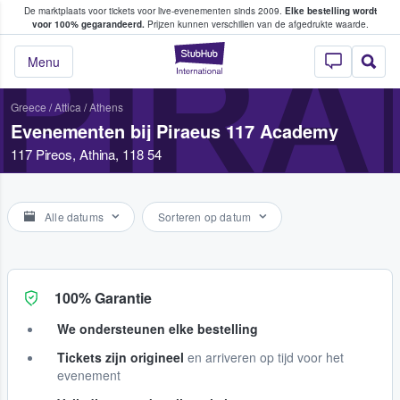
De marktplaats voor tickets voor live-evenementen sinds 2009.
Elke bestelling wordt
ans tickets kopen en verkopen
voor 100% gegarandeerd.
Prijzen kunnen verschillen van de afgedrukte waarde.
PIRA
StubHub: waar fan
Menu
Greece
/
Attica
/
Athens
Evenementen bij Piraeus 117 Academy
117 Pireos, Athina, 118 54
Alle datums
Sorteren op datum
100% Garantie
We ondersteunen elke bestelling
Tickets zijn origineel
en arriveren op tijd voor het
evenement